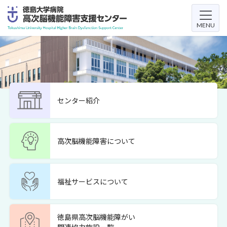
Skip
Skip
to
to
the
the
MENU
content
Navigation
センター紹介
高次脳機能障害について
福祉サービスについて
徳島県高次脳機能障がい